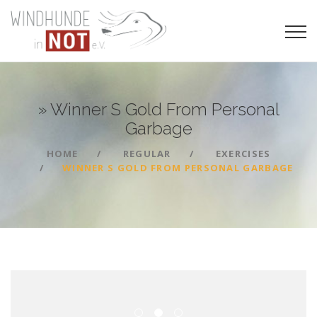
» Winner S Gold From Personal
Garbage
HOME
REGULAR
EXERCISES
WINNER S GOLD FROM PERSONAL GARBAGE