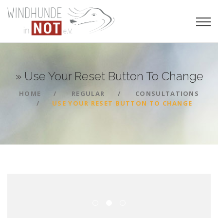
» Use Your Reset Button To
Change
HOME
REGULAR
CONSULTATIONS
USE YOUR RESET BUTTON TO CHANGE