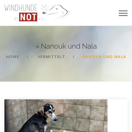
» Nanouk und
Nala
HOME
VERMITTELT
NANOUK UND NALA