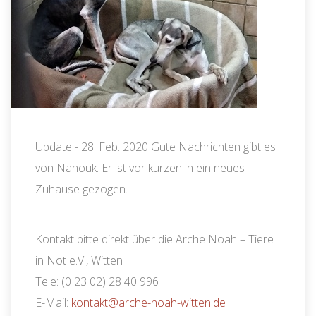
Update - 28. Feb. 2020 Gute Nachrichten gibt es
von Nanouk. Er ist vor kurzen in ein neues
Zuhause gezogen.
Kontakt bitte direkt über die Arche Noah – Tiere
in Not e.V., Witten
Tele: (0 23 02) 28 40 996
E-Mail:
kontakt@arche-noah-witten.de