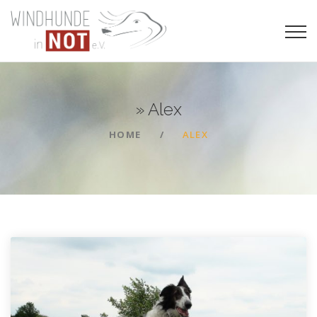
»
Alex
HOME
ALEX